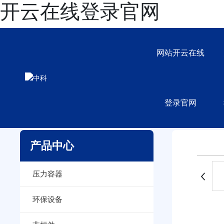
开云在线登录官网
网站开云在线
开云在线登录官网
登录官网
产品中心
压力容器
环保设备