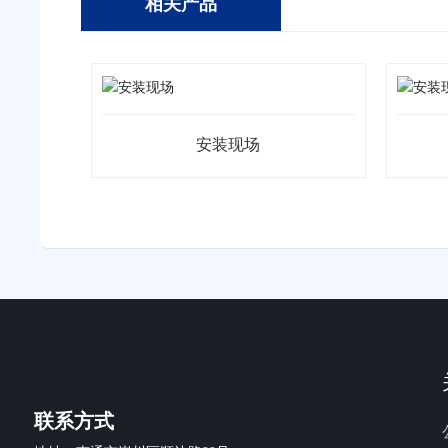
相关产品
安装现场
联系方式