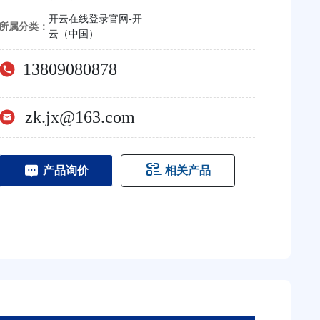
开云在线登录官网-开
所属分类：
云（中国）
13809080878
zk.jx@163.com
产品询价
相关产品