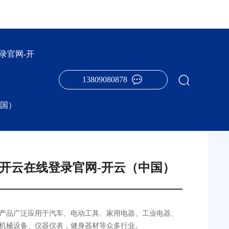
录官网-开
13809080878
中国）
开云在线登录官网-开云（中国）
产品广泛应用于汽车、电动工具、家用电器、工业电器、
机械设备、仪器仪表，健身器材等众多行业。