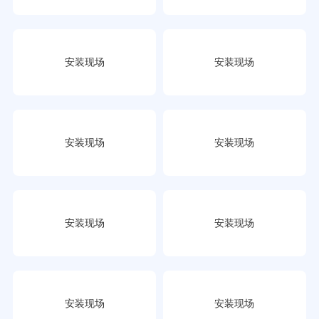
安装现场
安装现场
安装现场
安装现场
安装现场
安装现场
安装现场
安装现场