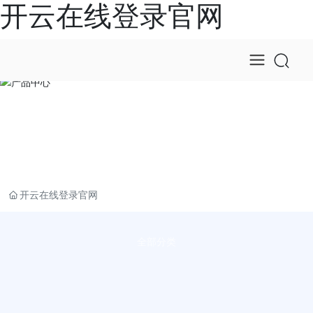
开云在线登录官网
产品中心
开云在线登录官网
全部分类