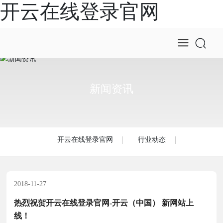
开云在线登录官网
新闻资讯
开云在线登录官网
行业动态
2018-11-27
热烈祝贺开云在线登录官网-开云（中国） 新网站上
线！