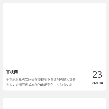
用。
23
盲板阀
手动式盲板阀实际操作便捷地下管道闸阀绝大部分
2021-08
为人力资源开闭成本低的市场竞争，欠缺有知名度
的及其很多别的不利条件促使这般极大的闸阀销售
市场依然沒有真实完成实际意义上的。