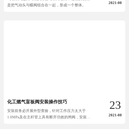
2021-08
是把气动头与蝶阀组合在一起，形成一个整体。
23
化工燃气盲板阀安装操作技巧
安裝前务必开展外型查验，针对工作压力太大于
2021-08
1.0MPa及在主杆管上具有断开功效的闸阀，安裝前
要开展抗压强度和严实特性实验，达标后才准应